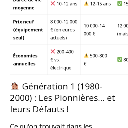
10-12 ans
12-15 ans
15
moyenne
Prix neuf
8 000-12 000
10 000-14
12 0
(équipement
€ (en euros
000 €
(mais
seul)
actuels)
200-400
Économies
500-800
€ vs.
80
annuelles
€
électrique
Génération 1 (1980-
2000) : Les Pionnières… et
leurs Défauts !
Ce qu’on trouvait dans les