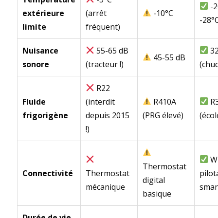
-2
extérieure
(arrêt
-10°C
-28°
limite
fréquent)
Nuisance
55-65 dB
32
45-55 dB
sonore
(tracteur !)
(chu
R22
Fluide
(interdit
R410A
R3
frigorigène
depuis 2015
(PRG élevé)
(éco
!)
Wi
Thermostat
Connectivité
Thermostat
pilo
digital
mécanique
smar
basique
Durée de vie