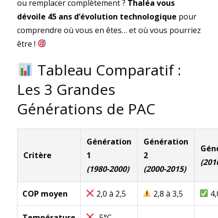
ou remplacer complètement ?
Thaléa vous
dévoile 45 ans d’évolution technologique
pour
comprendre où vous en êtes… et où vous pourriez
être !
Tableau Comparatif :
Les 3 Grandes
Générations de PAC
Génération
Génération
Géné
Critère
1
2
(201
(1980-2000)
(2000-2015)
COP moyen
2,0 à 2,5
2,8 à 3,5
4,
Température
-5°C