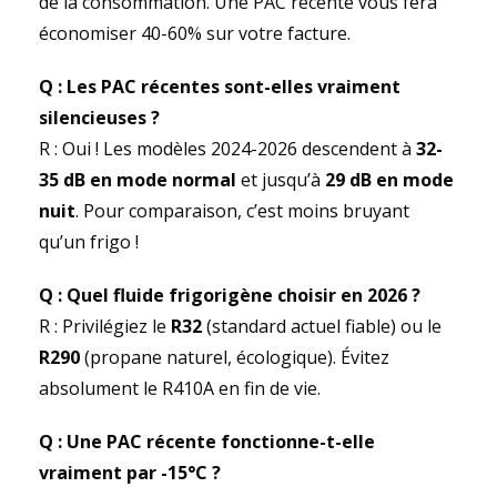
de la consommation. Une PAC récente vous fera
économiser 40-60% sur votre facture.
Q : Les PAC récentes sont-elles vraiment
silencieuses ?
R : Oui ! Les modèles 2024-2026 descendent à
32-
35 dB en mode normal
et jusqu’à
29 dB en mode
nuit
. Pour comparaison, c’est moins bruyant
qu’un frigo !
Q : Quel fluide frigorigène choisir en 2026 ?
R : Privilégiez le
R32
(standard actuel fiable) ou le
R290
(propane naturel, écologique). Évitez
absolument le R410A en fin de vie.
Q : Une PAC récente fonctionne-t-elle
vraiment par -15°C ?