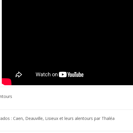
entours
vados : Caen, Deauville, Lisieux et leurs alentours par Thaléa