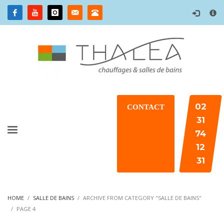
×
02
CONTACT
31
74
12
31
HOME
SALLE DE BAINS
ARCHIVE FROM CATEGORY "SALLE DE BAINS"
PAGE 4