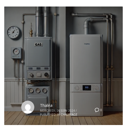
Thaléa
0
MERCREDI, 26 JUIN 2024
/
PUBLISHED IN
CHAUFFAGE