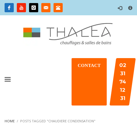
×
02
CONTACT
31
74
12
31
HOME
POSTS TAGGED "CHAUDIERE CONDENSATION"