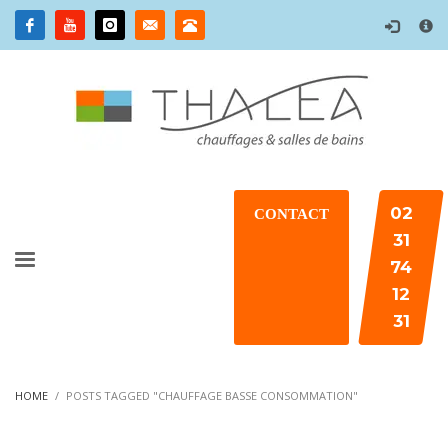
×
02
CONTACT
31
74
12
31
HOME
POSTS TAGGED "CHAUFFAGE BASSE CONSOMMATION"