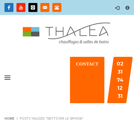
×
02
CONTACT
31
74
12
31
HOME
POSTS TAGGED "NETTOYER LE SIPHON"