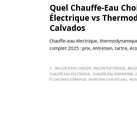
Quel Chauffe-Eau Choi
Électrique vs Thermo
Calvados
Chauffe-eau électrique, thermodynamique
complet 2025 : prix, entretien, tartre, é
BALLON D’EAU CHAUDE
BALLON ÉLECTRIQUE
BALL
CHAUFFE-EAU ÉLECTRIQUE
CHAUFFE-EAU INSTANTANÉ
ÉCONOMIES D'ÉNERGIE
ENTRETIEN CHAUFFE-EAU
INST