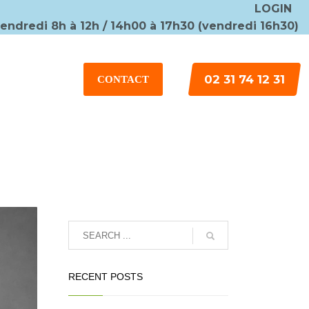
LOGIN
vendredi 8h à 12h / 14h00 à 17h30 (vendredi 16h30)
×
02 31 74 12 31
CONTACT
RECENT POSTS