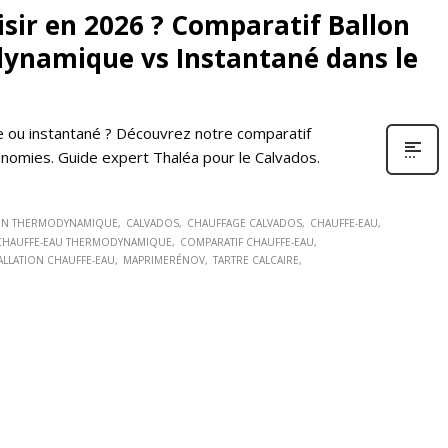
sir en 2026 ? Comparatif Ballon
dynamique vs Instantané dans le
 ou instantané ? Découvrez notre comparatif
conomies. Guide expert Thaléa pour le Calvados.
ON THERMODYNAMIQUE
CALVADOS
CHAUFFAGE CALVADOS
CHAUFFE-EAU
CHAUFFE-EAU THERMODYNAMIQUE
COMPARATIF CHAUFFE-EAU
ALLATION CHAUFFE-EAU
MAPRIMERÉNOV
TARTRE CALCAIRE