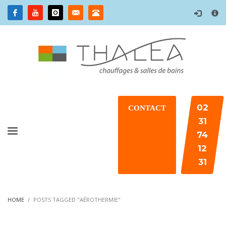
×
02
CONTACT
31
74
12
31
HOME
POSTS TAGGED "AÉROTHERMIE"