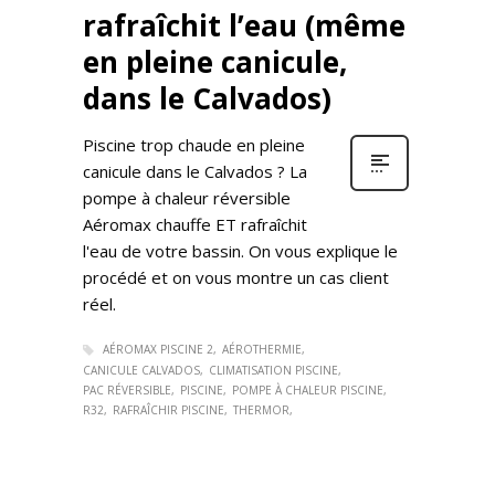
rafraîchit l’eau (même
en pleine canicule,
dans le Calvados)
Piscine trop chaude en pleine
canicule dans le Calvados ? La
pompe à chaleur réversible
Aéromax chauffe ET rafraîchit
l'eau de votre bassin. On vous explique le
procédé et on vous montre un cas client
réel.
AÉROMAX PISCINE 2
AÉROTHERMIE
CANICULE CALVADOS
CLIMATISATION PISCINE
PAC RÉVERSIBLE
PISCINE
POMPE À CHALEUR PISCINE
R32
RAFRAÎCHIR PISCINE
THERMOR