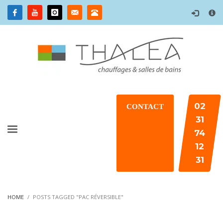
×
02
CONTACT
31
74
12
31
HOME
POSTS TAGGED "PAC RÉVERSIBLE"