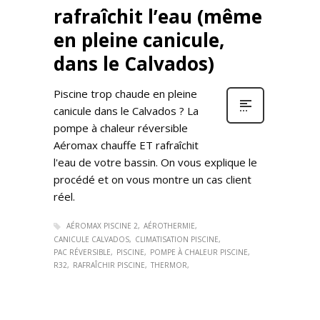
rafraîchit l’eau (même
en pleine canicule,
dans le Calvados)
Piscine trop chaude en pleine
canicule dans le Calvados ? La
pompe à chaleur réversible
Aéromax chauffe ET rafraîchit
l'eau de votre bassin. On vous explique le
procédé et on vous montre un cas client
réel.
AÉROMAX PISCINE 2
AÉROTHERMIE
CANICULE CALVADOS
CLIMATISATION PISCINE
PAC RÉVERSIBLE
PISCINE
POMPE À CHALEUR PISCINE
R32
RAFRAÎCHIR PISCINE
THERMOR