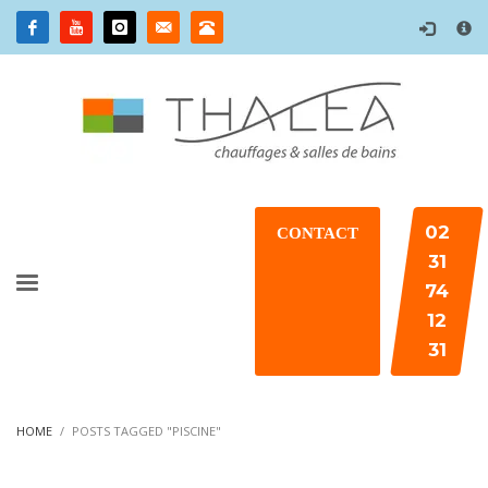
×
02
CONTACT
31
74
12
31
HOME
POSTS TAGGED "PISCINE"