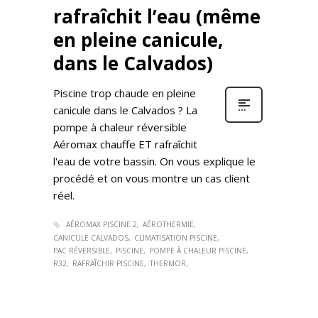
rafraîchit l’eau (même
en pleine canicule,
dans le Calvados)
Piscine trop chaude en pleine
canicule dans le Calvados ? La
pompe à chaleur réversible
Aéromax chauffe ET rafraîchit
l'eau de votre bassin. On vous explique le
procédé et on vous montre un cas client
réel.
AÉROMAX PISCINE 2
AÉROTHERMIE
CANICULE CALVADOS
CLIMATISATION PISCINE
PAC RÉVERSIBLE
PISCINE
POMPE À CHALEUR PISCINE
R32
RAFRAÎCHIR PISCINE
THERMOR