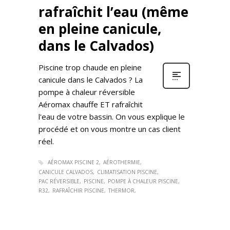
rafraîchit l’eau (même
en pleine canicule,
dans le Calvados)
Piscine trop chaude en pleine
canicule dans le Calvados ? La
pompe à chaleur réversible
Aéromax chauffe ET rafraîchit
l'eau de votre bassin. On vous explique le
procédé et on vous montre un cas client
réel.
AÉROMAX PISCINE 2
AÉROTHERMIE
CANICULE CALVADOS
CLIMATISATION PISCINE
PAC RÉVERSIBLE
PISCINE
POMPE À CHALEUR PISCINE
R32
RAFRAÎCHIR PISCINE
THERMOR