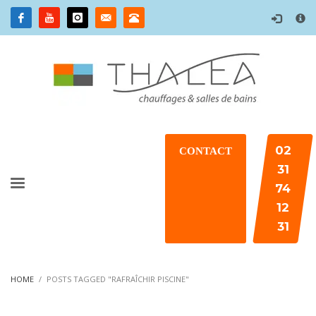
×
02
CONTACT
31
74
12
31
HOME
POSTS TAGGED "RAFRAÎCHIR PISCINE"