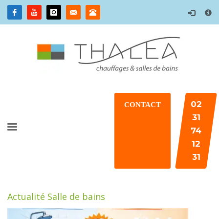
×
02
CONTACT
31
74
12
31
Actualité Salle de bains