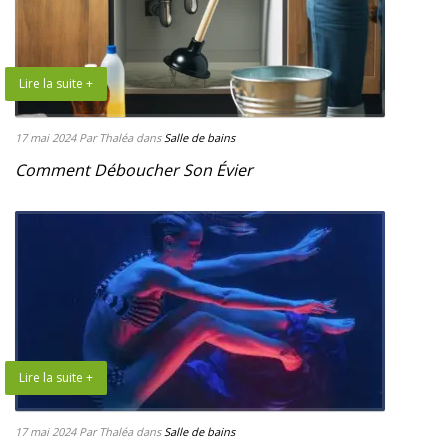
Lire la suite +
17 mai 2024
Par Thaléa
dans
Salle de bains
Comment Déboucher Son Évier
Lire la suite +
17 mai 2024
Par Thaléa
dans
Salle de bains