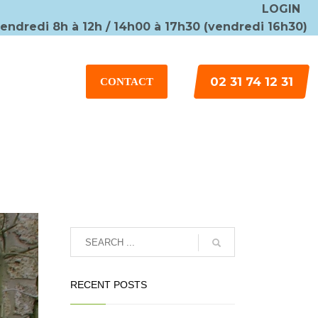
LOGIN
vendredi 8h à 12h / 14h00 à 17h30 (vendredi 16h30)
×
02 31 74 12 31
CONTACT
RECENT POSTS