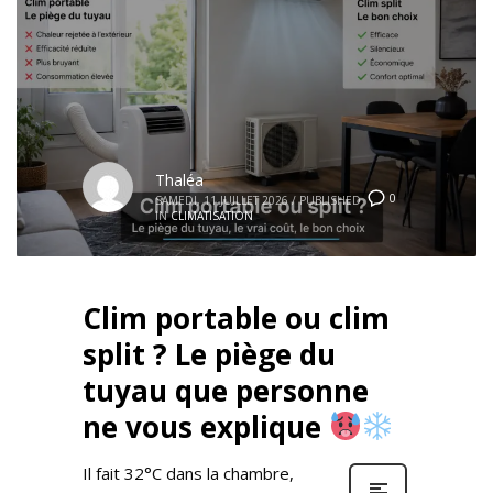
Thaléa
0
SAMEDI, 11 JUILLET 2026
/
PUBLISHED
IN
CLIMATISATION
Clim portable ou clim
split ? Le piège du
tuyau que personne
ne vous explique
Il fait 32°C dans la chambre,