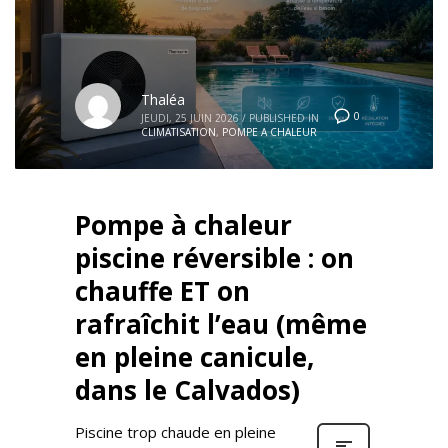
Thaléa
0
JEUDI, 25 JUIN 2026
/
PUBLISHED IN
CLIMATISATION
,
POMPE A CHALEUR
Pompe à chaleur
piscine réversible : on
chauffe ET on
rafraîchit l’eau (même
en pleine canicule,
dans le Calvados)
Piscine trop chaude en pleine