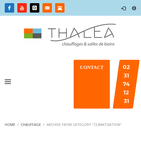
×
02
CONTACT
31
74
12
31
HOME
CHAUFFAGE
ARCHIVE FROM CATEGORY "CLIMATISATION"