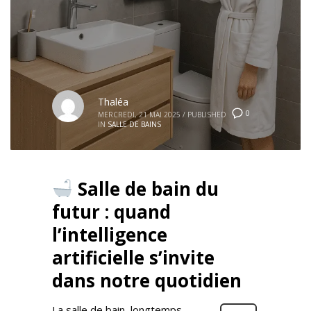
Thaléa
0
MERCREDI, 21 MAI 2025
/
PUBLISHED
IN
SALLE DE BAINS
Salle de bain du
futur : quand
l’intelligence
artificielle s’invite
dans notre quotidien
La salle de bain, longtemps