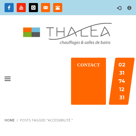
×
02
CONTACT
31
74
12
31
HOME
POSTS TAGGED "ACCESSIBILITÉ."