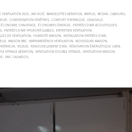
E VENTILATION 2025
AIR VICIÉ
BANDELETTES AÉRATION
BAYEUX
BESSIN
CABOURG
IEUR
CONDENSATION FENÊTRES
CONFORT THERMIQUE
DEAUVILLE
ÉCONOMIE CHAUFFAGE
ÉCONOMIES ÉNERGIE
ENTRÉES D'AIR ACOUSTIQUES
ES
ENTRÉES D'AIR HYGRORÉGLABLES
ENTRETIEN VENTILATION
LLES DE VENTILATION
HUMIDITÉ MAISON
INSTALLATION ENTRÉES D'AIR
IEUX
MAISON BBC
MAPRIMERÉNOV VENTILATION
MOISISSURE MAISON
 INTÉRIEUR
RE2020
RENOUVELLEMENT D'AIR
RÉNOVATION ÉNERGÉTIQUE CAEN
PLE VITRAGE AÉRATION
VENTILATION DOUBLE VITRAGE
VENTILATION MAISON
RE
VMC CALVADOS