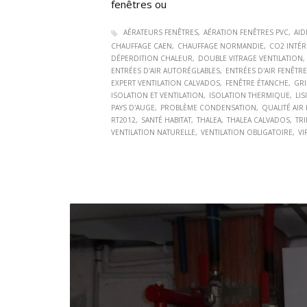
fenêtres ou
AÉRATEURS FENÊTRES
AÉRATION FENÊTRES PVC
AID
CHAUFFAGE CAEN
CHAUFFAGE NORMANDIE
CO2 INTÉR
DÉPERDITION CHALEUR
DOUBLE VITRAGE VENTILATION
ENTRÉES D'AIR AUTORÉGLABLES
ENTRÉES D'AIR FENÊTR
EXPERT VENTILATION CALVADOS
FENÊTRE ÉTANCHE
GRI
ISOLATION ET VENTILATION
ISOLATION THERMIQUE
LIS
PAYS D'AUGE
PROBLÈME CONDENSATION
QUALITÉ AIR
RT2012
SANTÉ HABITAT
THALEA
THALEA CALVADOS
TRI
VENTILATION NATURELLE
VENTILATION OBLIGATOIRE
VI