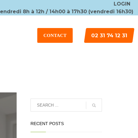
LOGIN
vendredi 8h à 12h / 14h00 à 17h30 (vendredi 16h30)
×
02 31 74 12 31
CONTACT
RECENT POSTS