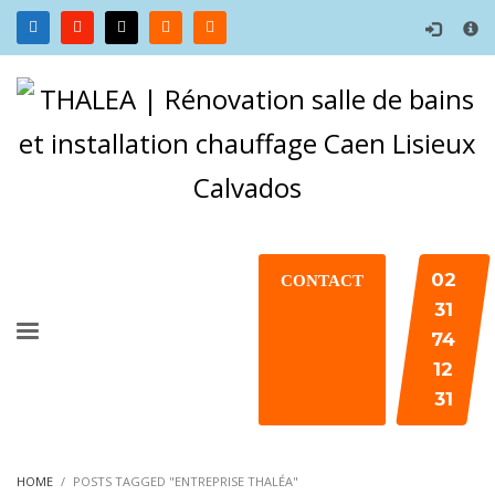
×
02
CONTACT
31
74
12
31
HOME
POSTS TAGGED "ENTREPRISE THALÉA"