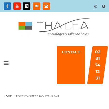
×
02
CONTACT
31
74
12
31
HOME
POSTS TAGGED "RADIATEUR EAU"