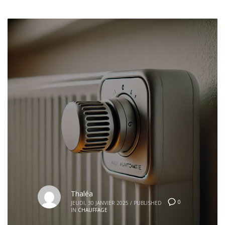
Thaléa
0
JEUDI, 30 JANVIER 2025
/
PUBLISHED
IN
CHAUFFAGE