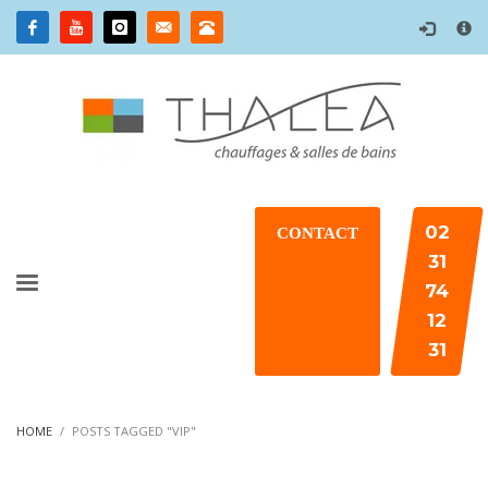
×
02
CONTACT
31
74
12
31
HOME
POSTS TAGGED "VIP"