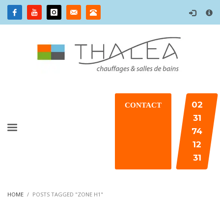
×
02
CONTACT
31
74
12
31
HOME
POSTS TAGGED "ZONE H1"