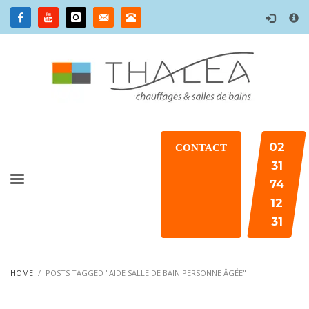
×
02
CONTACT
31
74
12
31
HOME
POSTS TAGGED "AIDE SALLE DE BAIN PERSONNE ÂGÉE"