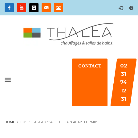
×
02
CONTACT
31
74
12
31
HOME
POSTS TAGGED "SALLE DE BAIN ADAPTÉE PMR"