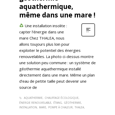
aquathermique,
même dans une mare !
Une installation insolite :
capter l’énergie dans une
mare Chez THALEA, nous
allons toujours plus loin pour
exploiter le potentiel des énergies
renouvelables. La photo ci-dessus montre
une solution peu commune : un système de
géothermie aquathermique installé
directement dans une mare. Même un plan
d’eau de petite taille peut devenir une
source de
AQUATHERMIE
CHAUFFAGE ÉCOLOGIQUE
ÉNERGIE RENOUVELABLE
ÉTANG
GÉOTHERMIE
INSTALLATION
MARE
POMPE À CHALEUR
THALEA