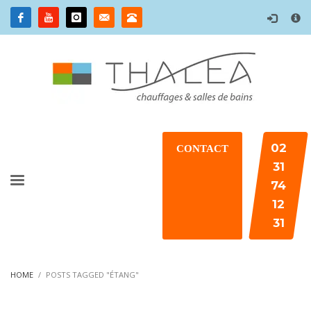
×
02
CONTACT
31
74
12
31
HOME
POSTS TAGGED "ÉTANG"