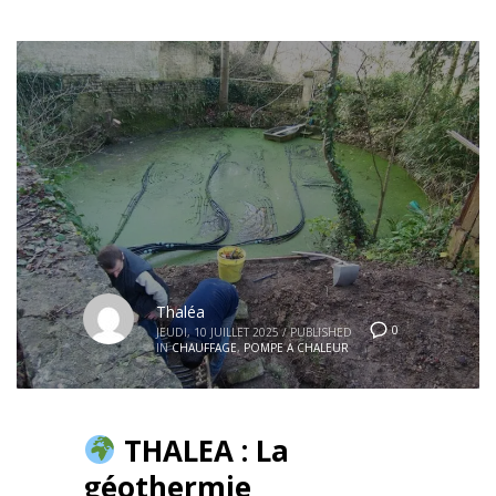
Thaléa
0
JEUDI, 10 JUILLET 2025
/
PUBLISHED
IN
CHAUFFAGE
,
POMPE A CHALEUR
THALEA : La
géothermie