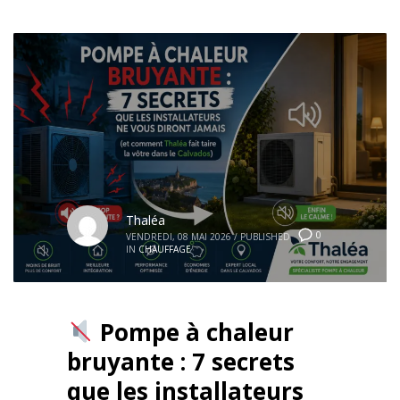
Thaléa
0
VENDREDI, 08 MAI 2026
/
PUBLISHED
IN
CHAUFFAGE
Pompe à chaleur
bruyante : 7 secrets
que les installateurs