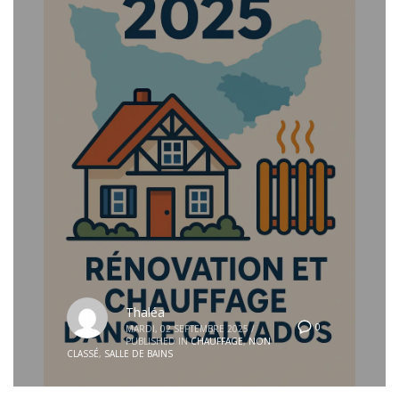
Thaléa
0
MARDI, 02 SEPTEMBRE 2025
/
PUBLISHED IN
CHAUFFAGE
,
NON
CLASSÉ
,
SALLE DE BAINS