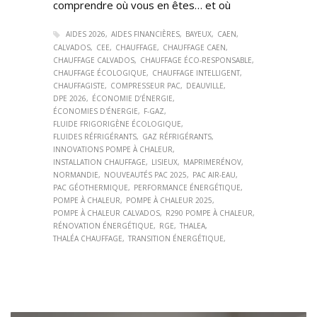
comprendre où vous en êtes… et où
AIDES 2026
AIDES FINANCIÈRES
BAYEUX
CAEN
CALVADOS
CEE
CHAUFFAGE
CHAUFFAGE CAEN
CHAUFFAGE CALVADOS
CHAUFFAGE ÉCO-RESPONSABLE
CHAUFFAGE ÉCOLOGIQUE
CHAUFFAGE INTELLIGENT
CHAUFFAGISTE
COMPRESSEUR PAC
DEAUVILLE
DPE 2026
ÉCONOMIE D’ÉNERGIE
ÉCONOMIES D'ÉNERGIE
F-GAZ
FLUIDE FRIGORIGÈNE ÉCOLOGIQUE
FLUIDES RÉFRIGÉRANTS
GAZ RÉFRIGÉRANTS
INNOVATIONS POMPE À CHALEUR
INSTALLATION CHAUFFAGE
LISIEUX
MAPRIMERÉNOV
NORMANDIE
NOUVEAUTÉS PAC 2025
PAC AIR-EAU
PAC GÉOTHERMIQUE
PERFORMANCE ÉNERGÉTIQUE
POMPE À CHALEUR
POMPE À CHALEUR 2025
POMPE À CHALEUR CALVADOS
R290 POMPE À CHALEUR
RÉNOVATION ÉNERGÉTIQUE
RGE
THALEA
THALÉA CHAUFFAGE
TRANSITION ÉNERGÉTIQUE