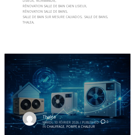
LISIEUX
NORMANDIE
RÉNOVATION SALLE DE BAIN CAEN LISIEUX
RÉNOVATION SALLE DE BAINS
SALLE DE BAIN SUR MESURE CALVADOS
SALLE DE BAINS
THALEA
Thaléa
0
MARDI, 10 FÉVRIER 2026
/
PUBLISHED
IN
CHAUFFAGE
,
POMPE A CHALEUR