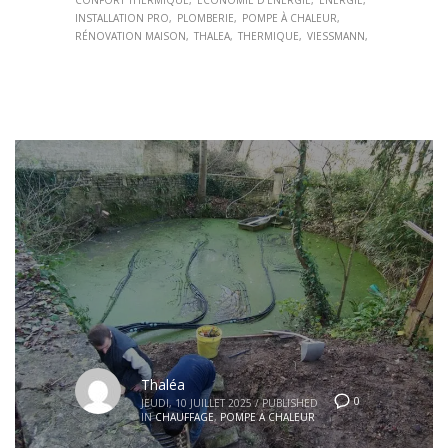
CONFORT THERMIQUE
ÉCONOMIE D’ÉNERGIE
ÉNERGIE
INSTALLATION PRO
PLOMBERIE
POMPE À CHALEUR
RÉNOVATION MAISON
THALEA
THERMIQUE
VIESSMANN
Thaléa
0
JEUDI, 10 JUILLET 2025
/
PUBLISHED
IN
CHAUFFAGE
,
POMPE A CHALEUR