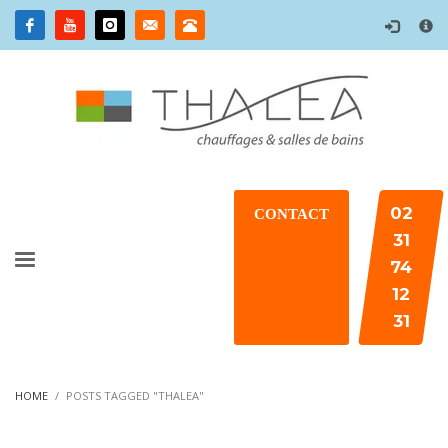
×
02
CONTACT
31
74
12
31
HOME
POSTS TAGGED "THALEA"