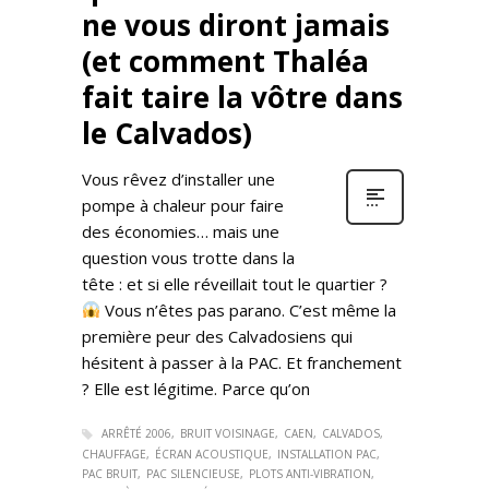
ne vous diront jamais
(et comment Thaléa
fait taire la vôtre dans
le Calvados)
Vous rêvez d’installer une
pompe à chaleur pour faire
des économies… mais une
question vous trotte dans la
tête : et si elle réveillait tout le quartier ?
Vous n’êtes pas parano. C’est même la
première peur des Calvadosiens qui
hésitent à passer à la PAC. Et franchement
? Elle est légitime. Parce qu’on
ARRÊTÉ 2006
BRUIT VOISINAGE
CAEN
CALVADOS
CHAUFFAGE
ÉCRAN ACOUSTIQUE
INSTALLATION PAC
PAC BRUIT
PAC SILENCIEUSE
PLOTS ANTI-VIBRATION