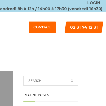
LOGIN
vendredi 8h à 12h / 14h00 à 17h30 (vendredi 16h30)
×
02 31 74 12 31
CONTACT
RECENT POSTS