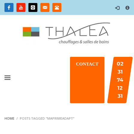
×
02
CONTACT
31
74
12
31
HOME
POSTS TAGGED "MAPRIMEADAPT"