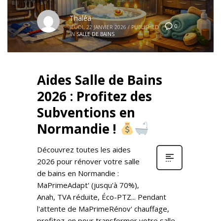
Thaléa
0
JEUDI, 22 JANVIER 2026
/
PUBLISHED
IN
SALLE DE BAINS
Aides Salle de Bains
2026 : Profitez des
Subventions en
Normandie !
Découvrez toutes les aides
2026 pour rénover votre salle
de bains en Normandie :
MaPrimeAdapt' (jusqu'à 70%),
Anah, TVA réduite, Éco-PTZ... Pendant
l'attente de MaPrimeRénov' chauffage,
profitez-en pour transformer votre salle