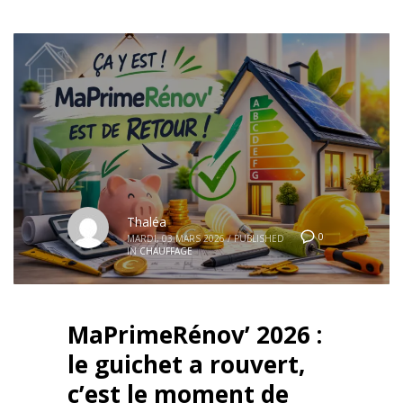
Thaléa
0
MARDI, 03 MARS 2026
/
PUBLISHED
IN
CHAUFFAGE
MaPrimeRénov’ 2026 :
le guichet a rouvert,
c’est le moment de