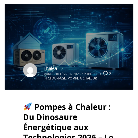
Thaléa
0
MARDI, 10 FÉVRIER 2026
/
PUBLISHED
IN
CHAUFFAGE
,
POMPE A CHALEUR
Pompes à Chaleur :
Du Dinosaure
Énergétique aux
Technologies 2026 – Le