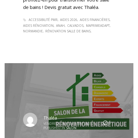
de bains ! Devis gratuit avec Thaléa.
ACCESSIBILITÉ PMR
AIDES 2026
AIDES FINANCIÈRES
AIDES RÉNOVATION
ANAH
CALVADOS
MAPRIMEADAPT
NORMANDIE
RÉNOVATION SALLE DE BAINS
Thaléa
0
VENDREDI, 28 NOVEMBRE 2025
/
PUBLISHED IN
SALON