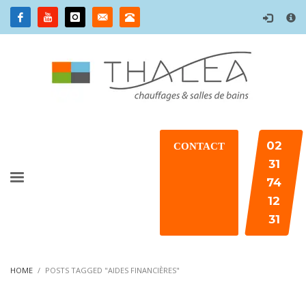
×
02
CONTACT
31
74
12
31
HOME
POSTS TAGGED "AIDES FINANCIÈRES"