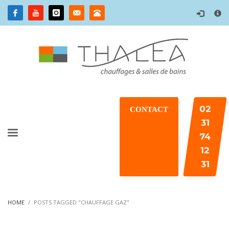
×
02
CONTACT
31
74
12
31
HOME
POSTS TAGGED "CHAUFFAGE GAZ"