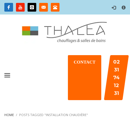
×
02
CONTACT
31
74
12
31
HOME
POSTS TAGGED "INSTALLATION CHAUDIÈRE"