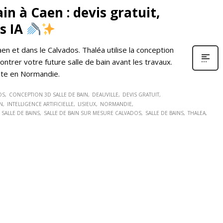
in à Caen : devis gratuit,
ls IA
aen et dans le Calvados. Thaléa utilise la conception
 montrer votre future salle de bain avant les travaux.
nte en Normandie.
OS
CONCEPTION 3D SALLE DE BAIN
DEAUVILLE
DEVIS GRATUIT
N
INTELLIGENCE ARTIFICIELLE
LISIEUX
NORMANDIE
SALLE DE BAINS
SALLE DE BAIN SUR MESURE CALVADOS
SALLE DE BAINS
THALEA