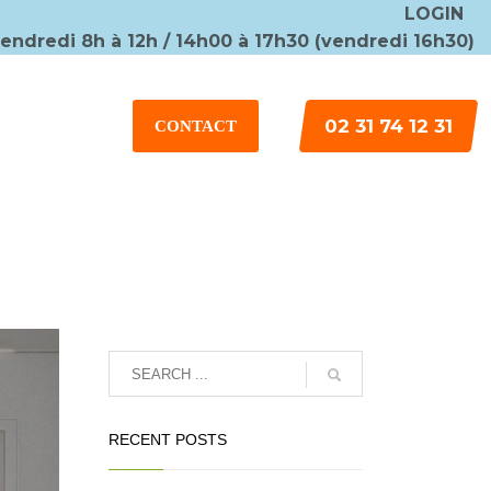
LOGIN
vendredi 8h à 12h / 14h00 à 17h30 (vendredi 16h30)
×
02 31 74 12 31
CONTACT
RECENT POSTS