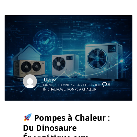
Thaléa
0
MARDI, 10 FÉVRIER 2026
/
PUBLISHED
IN
CHAUFFAGE
,
POMPE A CHALEUR
Pompes à Chaleur :
Du Dinosaure