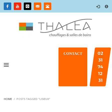
×
02
CONTACT
31
74
12
31
HOME
POSTS TAGGED "LISIEUX"