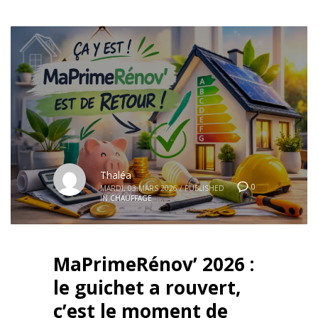
Thaléa
0
MARDI, 03 MARS 2026
/
PUBLISHED
IN
CHAUFFAGE
MaPrimeRénov’ 2026 :
le guichet a rouvert,
c’est le moment de