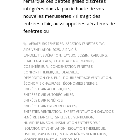
remarqué ces petites grilles discrètes
intégrées dans la partie haute de vos
nouvelles menuiseries ? Il s’agit des
entrées d’air, aussi appelées aérateurs de
fenêtres ou
AÉRATEURS FENÊTRES
AÉRATION FENÊTRES PVC
AIDE VENTILATION 2025
AIR VICIÉ
BANDELETTES AÉRATION
BAYEUX
BESSIN
CABOURG
CHAUFFAGE CAEN
CHAUFFAGE NORMANDIE
CO2 INTÉRIEUR
CONDENSATION FENÊTRES
CONFORT THERMIQUE
DEAUVILLE
DÉPERDITION CHALEUR
DOUBLE VITRAGE VENTILATION
ÉCONOMIE CHAUFFAGE
ÉCONOMIES ÉNERGIE
ENTRÉES D'AIR ACOUSTIQUES
ENTRÉES D'AIR AUTORÉGLABLES
ENTRÉES D'AIR FENÊTRES
ENTRÉES D'AIR HYGRORÉGLABLES
ENTRETIEN VENTILATION
EXPERT VENTILATION CALVADOS
FENÊTRE ÉTANCHE
GRILLES DE VENTILATION
HUMIDITÉ MAISON
INSTALLATION ENTRÉES D'AIR
ISOLATION ET VENTILATION
ISOLATION THERMIQUE
LISIEUX
MAISON BBC
MAPRIMERÉNOV VENTILATION
MOISISSURE MAISON
PAYS D'AUGE