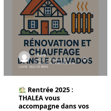
Thaléa
0
MARDI, 02 SEPTEMBRE 2025
/
PUBLISHED IN
CHAUFFAGE
,
NON
CLASSÉ
,
SALLE DE BAINS
Rentrée 2025 :
THALEA vous
accompagne dans vos