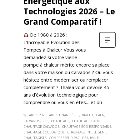
Énergétique aux
Technologies 2026 – Le
Grand Comparatif !
De 1980 à 2026 :
L’Incroyable Évolution des
Pompes à Chaleur Vous vous
demandez si votre vieille
pompe à chaleur mérite encore sa place
dans votre maison du Calvados ? Ou vous
hésitez entre moderniser ou remplacer
complètement ? Thaléa vous dévoile 45
ans d’évolution technologique pour
comprendre où vous en êtes… et où
AIDES 2026
AIDES FINANCIÈRES
BAYEUX
CAEN
CALVADOS
CEE
CHAUFFAGE
CHAUFFAGE CAEN
CHAUFFAGE CALVADOS
CHAUFFAGE ÉCO-RESPONSABLE
CHAUFFAGE ÉCOLOGIQUE
CHAUFFAGE INTELLIGENT
CHAUFFAGISTE
COMPRESSEUR PAC
DEAUVILLE