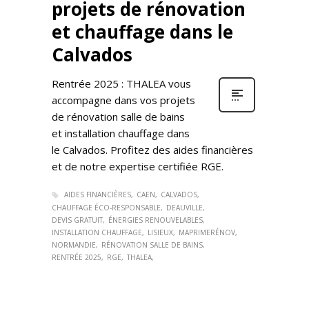
projets de rénovation
et chauffage dans le
Calvados
Rentrée 2025 : THALEA vous
accompagne dans vos projets
de rénovation salle de bains
et installation chauffage dans
le Calvados. Profitez des aides financières
et de notre expertise certifiée RGE.
AIDES FINANCIÈRES
CAEN
CALVADOS
CHAUFFAGE ÉCO-RESPONSABLE
DEAUVILLE
DEVIS GRATUIT
ÉNERGIES RENOUVELABLES
INSTALLATION CHAUFFAGE
LISIEUX
MAPRIMERÉNOV
NORMANDIE
RÉNOVATION SALLE DE BAINS
RENTRÉE 2025
RGE
THALEA