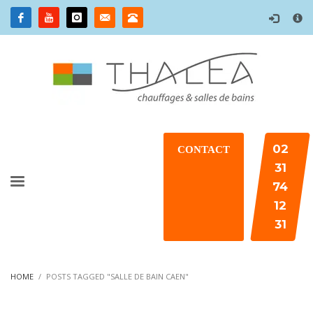
×
02
CONTACT
31
74
12
31
HOME
POSTS TAGGED "SALLE DE BAIN CAEN"