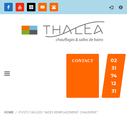
×
02
CONTACT
31
74
12
31
HOME
POSTS TAGGED "AIDES REMPLACEMENT CHAUDIÈRE"