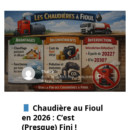
Thaléa
0
JEUDI, 26 FÉVRIER 2026
/
PUBLISHED
IN
CHAUFFAGE
Chaudière au Fioul
en 2026 : C’est
(Presque) Fini !