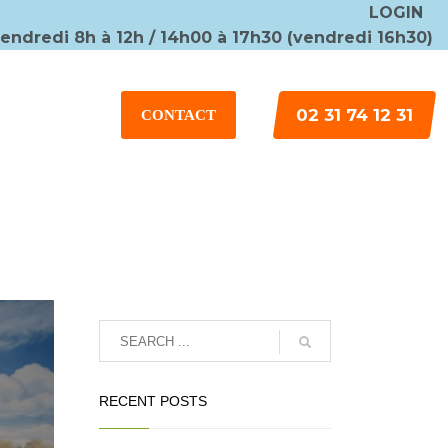
LOGIN
vendredi 8h à 12h / 14h00 à 17h30 (vendredi 16h30)
×
02 31 74 12 31
CONTACT
RECENT POSTS