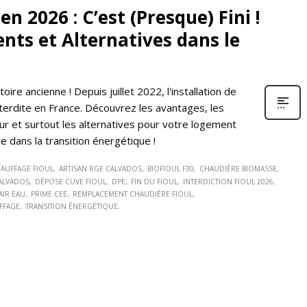
n 2026 : C’est (Presque) Fini !
nts et Alternatives dans le
toire ancienne ! Depuis juillet 2022, l'installation de
erdite en France. Découvrez les avantages, les
ur et surtout les alternatives pour votre logement
 dans la transition énergétique !
HAUFFAGE FIOUL
ARTISAN RGE CALVADOS
BIOFIOUL F30
CHAUDIÈRE BIOMASSE
ALVADOS
DÉPOSE CUVE FIOUL
DPE
FIN DU FIOUL
INTERDICTION FIOUL 2026
AIR EAU
PRIME CEE
REMPLACEMENT CHAUDIÈRE FIOUL
FFAGE
TRANSITION ÉNERGÉTIQUE