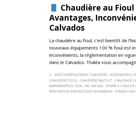
Chaudière au Fioul e
Avantages, Inconvénie
Calvados
La chaudière au fioul, c'est bientôt de l'his
nouveaux équipements 100 % fioul est int
inconvénients, la réglementation en vigue
dans le Calvados. Thaléa vous accompagne
AIDES REMPLACEMENT CHAUDIÈRE
ALTERNATIVES C
CHAUDIÈRE FIOUL
CHAUDIÈRE MAZOUT
CHAUFFAGE C
MAPRIMERÉNOV 2026
PAC AIR-EAU
POMPE À CHALEUR 
RÉNOVATION ÉNERGÉTIQUE NORMANDIE
THALÉA CHAU