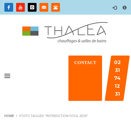
×
02
CONTACT
31
74
12
31
HOME
POSTS TAGGED "INTERDICTION FIOUL 2026"