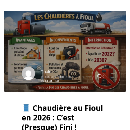
Thaléa
0
JEUDI, 26 FÉVRIER 2026
/
PUBLISHED
IN
CHAUFFAGE
Chaudière au Fioul
en 2026 : C’est
(Presque) Fini !