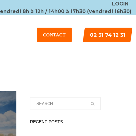
LOGIN
vendredi 8h à 12h / 14h00 à 17h30 (vendredi 16h30)
×
02 31 74 12 31
CONTACT
RECENT POSTS