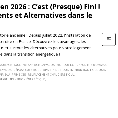
n 2026 : C’est (Presque) Fini !
nts et Alternatives dans le
toire ancienne ! Depuis juillet 2022, l'installation de
erdite en France. Découvrez les avantages, les
ur et surtout les alternatives pour votre logement
 dans la transition énergétique !
HAUFFAGE FIOUL
ARTISAN RGE CALVADOS
BIOFIOUL F30
CHAUDIÈRE BIOMASSE
ALVADOS
DÉPOSE CUVE FIOUL
DPE
FIN DU FIOUL
INTERDICTION FIOUL 2026
AIR EAU
PRIME CEE
REMPLACEMENT CHAUDIÈRE FIOUL
FFAGE
TRANSITION ÉNERGÉTIQUE