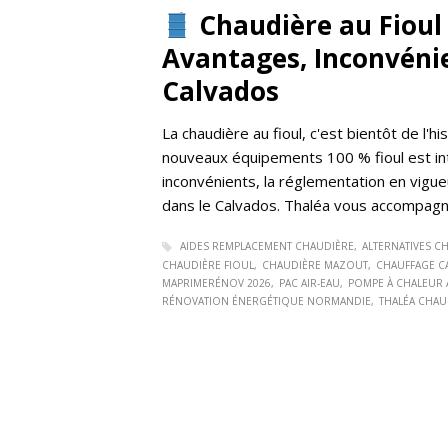
Chaudière au Fioul e
Avantages, Inconvénie
Calvados
La chaudière au fioul, c'est bientôt de l'his
nouveaux équipements 100 % fioul est int
inconvénients, la réglementation en vigue
dans le Calvados. Thaléa vous accompagne
AIDES REMPLACEMENT CHAUDIÈRE
ALTERNATIVES C
CHAUDIÈRE FIOUL
CHAUDIÈRE MAZOUT
CHAUFFAGE C
MAPRIMERÉNOV 2026
PAC AIR-EAU
POMPE À CHALEUR 
RÉNOVATION ÉNERGÉTIQUE NORMANDIE
THALÉA CHAU