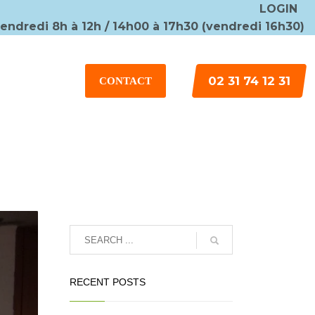
LOGIN
vendredi 8h à 12h / 14h00 à 17h30 (vendredi 16h30)
×
02 31 74 12 31
CONTACT
RECENT POSTS