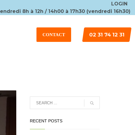
LOGIN
vendredi 8h à 12h / 14h00 à 17h30 (vendredi 16h30)
×
02 31 74 12 31
CONTACT
RECENT POSTS