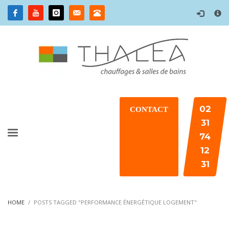
×
02
CONTACT
31
74
12
31
HOME
POSTS TAGGED "PERFORMANCE ÉNERGÉTIQUE LOGEMENT"