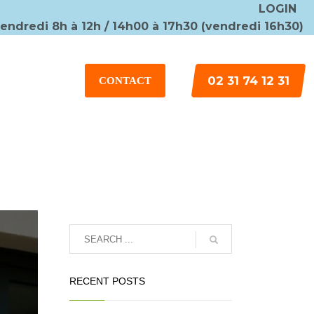
LOGIN
vendredi 8h à 12h / 14h00 à 17h30 (vendredi 16h30)
×
02 31 74 12 31
CONTACT
RECENT POSTS