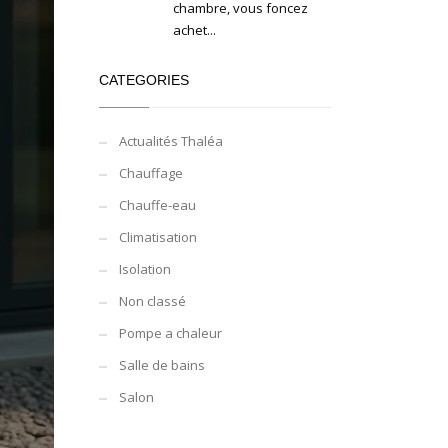
chambre, vous foncez
achet...
CATEGORIES
Actualités Thaléa
Chauffage
Chauffe-eau
Climatisation
Isolation
Non classé
Pompe a chaleur
Salle de bains
Salon