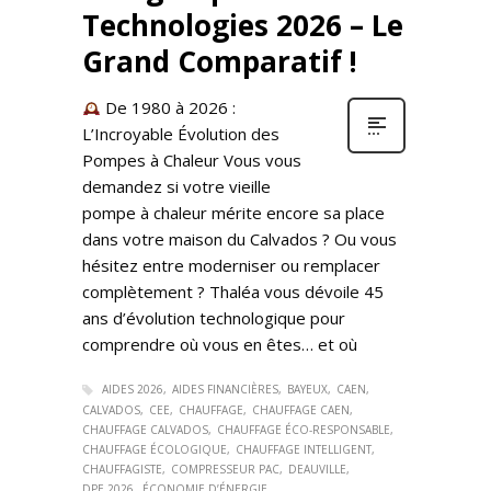
Technologies 2026 – Le
Grand Comparatif !
De 1980 à 2026 :
L’Incroyable Évolution des
Pompes à Chaleur Vous vous
demandez si votre vieille
pompe à chaleur mérite encore sa place
dans votre maison du Calvados ? Ou vous
hésitez entre moderniser ou remplacer
complètement ? Thaléa vous dévoile 45
ans d’évolution technologique pour
comprendre où vous en êtes… et où
AIDES 2026
AIDES FINANCIÈRES
BAYEUX
CAEN
CALVADOS
CEE
CHAUFFAGE
CHAUFFAGE CAEN
CHAUFFAGE CALVADOS
CHAUFFAGE ÉCO-RESPONSABLE
CHAUFFAGE ÉCOLOGIQUE
CHAUFFAGE INTELLIGENT
CHAUFFAGISTE
COMPRESSEUR PAC
DEAUVILLE
DPE 2026
ÉCONOMIE D’ÉNERGIE