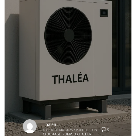
Thaléa
0
MARDI, 06 MAI 2025
/
PUBLISHED IN
CHAUFFAGE
,
POMPE A CHALEUR