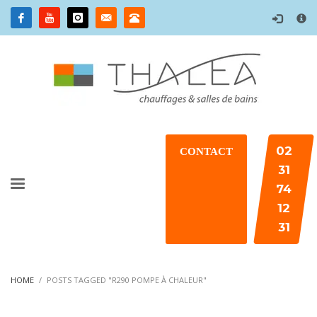
×
02
CONTACT
31
74
12
31
HOME
POSTS TAGGED "R290 POMPE À CHALEUR"