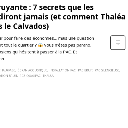
yante : 7 secrets que les
 diront jamais (et comment Thaléa
s le Calvados)
eur pour faire des économies… mais une question
ait tout le quartier ?
Vous n’êtes pas parano.
iens qui hésitent à passer à la PAC. Et
’on
CHAUFFAGE
ÉCRAN ACOUSTIQUE
INSTALLATION PAC
PAC BRUIT
PAC SILENCIEUSE
TION BRUIT
RGE QUALIPAC
THALEA