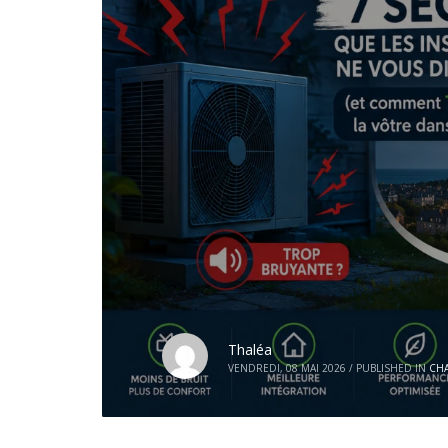
Thaléa
VENDREDI, 08 MAI 2026
/
PUBLISHED IN
CH