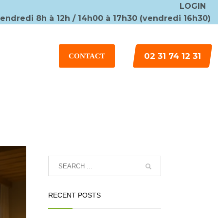
LOGIN
vendredi 8h à 12h / 14h00 à 17h30 (vendredi 16h30)
×
02 31 74 12 31
CONTACT
RECENT POSTS