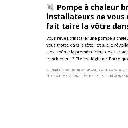
Pompe à chaleur bru
installateurs ne vous
fait taire la vôtre dan
Vous rêvez d’installer une pompe à chal
vous trotte dans la tête : et si elle réveill
C’est même la première peur des Calvados
franchement ? Elle est légitime. Parce qu
ARRÊTÉ 2006
BRUIT VOISINAGE
CAEN
CALVADOS
PLOTS ANTI-VIBRATION
POMPE À CHALEUR
RÉGLEMENTA