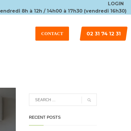
LOGIN
vendredi 8h à 12h / 14h00 à 17h30 (vendredi 16h30)
×
02 31 74 12 31
CONTACT
RECENT POSTS