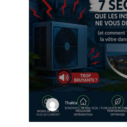
Thaléa
VENDREDI, 08 MAI 2026
/
PUBLISHED IN
CH