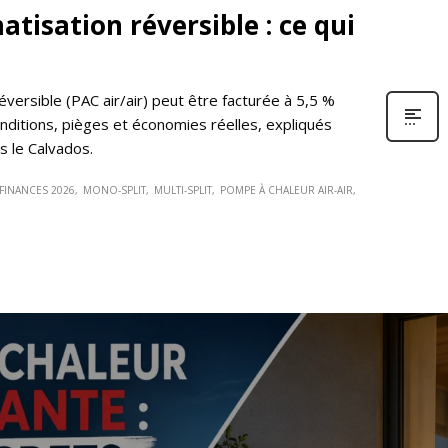
atisation réversible : ce qui
 réversible (PAC air/air) peut être facturée à 5,5 %
onditions, pièges et économies réelles, expliqués
s le Calvados.
 FINANCES 2026
MONO-SPLIT
MULTI-SPLIT
POMPE À CHALEUR AIR-AIR