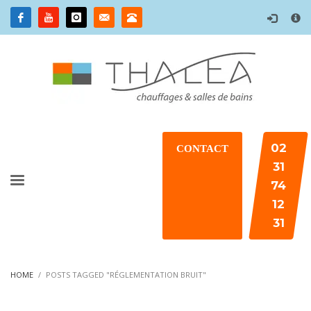
×
02
CONTACT
31
74
12
31
HOME
POSTS TAGGED "RÉGLEMENTATION BRUIT"