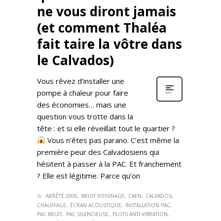
ne vous diront jamais
(et comment Thaléa
fait taire la vôtre dans
le Calvados)
Vous rêvez d’installer une
pompe à chaleur pour faire
des économies… mais une
question vous trotte dans la
tête : et si elle réveillait tout le quartier ?
Vous n’êtes pas parano. C’est même la
première peur des Calvadosiens qui
hésitent à passer à la PAC. Et franchement
? Elle est légitime. Parce qu’on
ARRÊTÉ 2006
BRUIT VOISINAGE
CAEN
CALVADOS
CHAUFFAGE
ÉCRAN ACOUSTIQUE
INSTALLATION PAC
PAC BRUIT
PAC SILENCIEUSE
PLOTS ANTI-VIBRATION