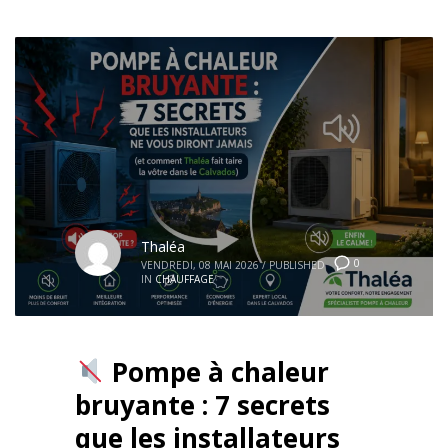
Thaléa
0
VENDREDI, 08 MAI 2026
/
PUBLISHED
IN
CHAUFFAGE
Pompe à chaleur
bruyante : 7 secrets
que les installateurs