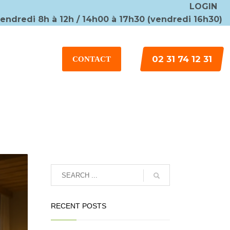
LOGIN
vendredi 8h à 12h / 14h00 à 17h30 (vendredi 16h30)
×
02 31 74 12 31
CONTACT
RECENT POSTS