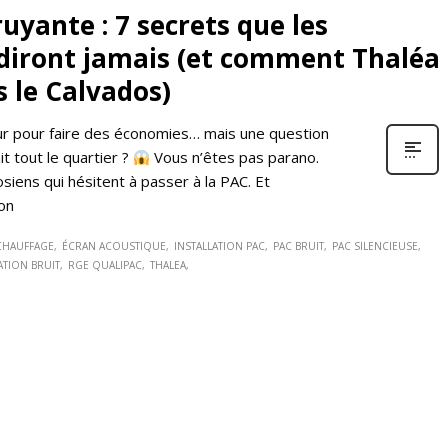
yante : 7 secrets que les
 diront jamais (et comment Thaléa
s le Calvados)
eur pour faire des économies… mais une question
ait tout le quartier ?
Vous n’êtes pas parano.
iens qui hésitent à passer à la PAC. Et
’on
CHAUFFAGE
ÉCRAN ACOUSTIQUE
INSTALLATION PAC
PAC BRUIT
PAC SILENCIEUSE
TION BRUIT
RGE QUALIPAC
THALEA