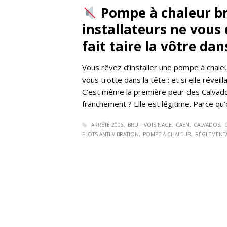
Pompe à chaleur bru
installateurs ne vous
fait taire la vôtre dan
Vous rêvez d’installer une pompe à chal
vous trotte dans la tête : et si elle réveill
C’est même la première peur des Calvados
franchement ? Elle est légitime. Parce qu
ARRÊTÉ 2006
BRUIT VOISINAGE
CAEN
CALVADOS
PLOTS ANTI-VIBRATION
POMPE À CHALEUR
RÉGLEMENTA