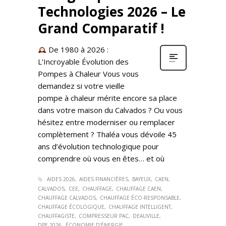
Technologies 2026 – Le
Grand Comparatif !
De 1980 à 2026 :
L’Incroyable Évolution des
Pompes à Chaleur Vous vous
demandez si votre vieille
pompe à chaleur mérite encore sa place
dans votre maison du Calvados ? Ou vous
hésitez entre moderniser ou remplacer
complètement ? Thaléa vous dévoile 45
ans d’évolution technologique pour
comprendre où vous en êtes… et où
AIDES 2026
AIDES FINANCIÈRES
BAYEUX
CAEN
CALVADOS
CEE
CHAUFFAGE
CHAUFFAGE CAEN
CHAUFFAGE CALVADOS
CHAUFFAGE ÉCO-RESPONSABLE
CHAUFFAGE ÉCOLOGIQUE
CHAUFFAGE INTELLIGENT
CHAUFFAGISTE
COMPRESSEUR PAC
DEAUVILLE
DPE 2026
ÉCONOMIE D’ÉNERGIE