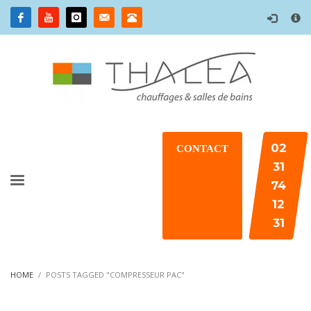
×
02
CONTACT
31
74
12
31
HOME
POSTS TAGGED "COMPRESSEUR PAC"