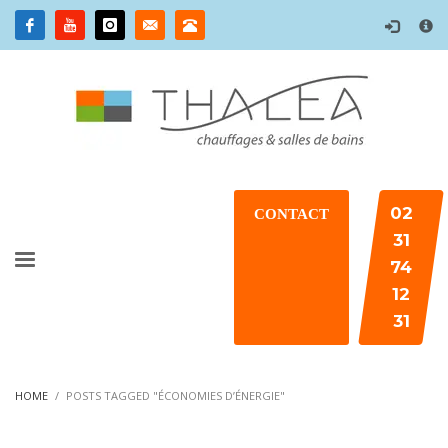
×
02
CONTACT
31
74
12
31
HOME
POSTS TAGGED "ÉCONOMIES D’ÉNERGIE"