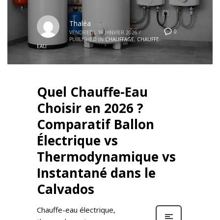
Thaléa
0
VENDREDI, 16 JANVIER 2026
/
PUBLISHED IN
CHAUFFAGE
,
CHAUFFE-
EAU
Quel Chauffe-Eau
Choisir en 2026 ?
Comparatif Ballon
Électrique vs
Thermodynamique vs
Instantané dans le
Calvados
Chauffe-eau électrique,