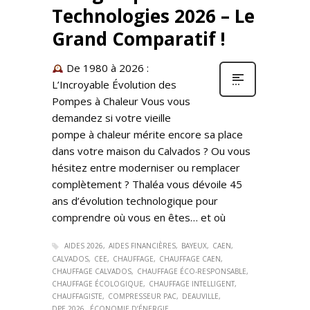
Technologies 2026 – Le
Grand Comparatif !
De 1980 à 2026 :
L’Incroyable Évolution des
Pompes à Chaleur Vous vous
demandez si votre vieille
pompe à chaleur mérite encore sa place
dans votre maison du Calvados ? Ou vous
hésitez entre moderniser ou remplacer
complètement ? Thaléa vous dévoile 45
ans d’évolution technologique pour
comprendre où vous en êtes… et où
AIDES 2026
AIDES FINANCIÈRES
BAYEUX
CAEN
CALVADOS
CEE
CHAUFFAGE
CHAUFFAGE CAEN
CHAUFFAGE CALVADOS
CHAUFFAGE ÉCO-RESPONSABLE
CHAUFFAGE ÉCOLOGIQUE
CHAUFFAGE INTELLIGENT
CHAUFFAGISTE
COMPRESSEUR PAC
DEAUVILLE
DPE 2026
ÉCONOMIE D’ÉNERGIE