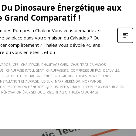
 Du Dinosaure Énergétique aux
e Grand Comparatif !
ion des Pompes à Chaleur Vous vous demandez si
ore sa place dans votre maison du Calvados ? Ou
cer complètement ? Thaléa vous dévoile 45 ans
re où vous en êtes… et où
LVADOS
CEE
CHAUFFAGE
CHAUFFAGE CAEN
CHAUFFAGE CALVADOS
UE
CHAUFFAGE INTELLIGENT
CHAUFFAGISTE
COMPRESSEUR PAC
DEAUVILLE
IE
F-GAZ
FLUIDE FRIGORIGÈNE ÉCOLOGIQUE
FLUIDES RÉFRIGÉRANTS
INSTALLATION CHAUFFAGE
LISIEUX
MAPRIMERÉNOV
NORMANDIE
QUE
PERFORMANCE ÉNERGÉTIQUE
POMPE À CHALEUR
POMPE À CHALEUR 2025
RÉNOVATION ÉNERGÉTIQUE
RGE
THALEA
THALÉA CHAUFFAGE