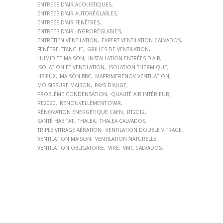
ENTRÉES D'AIR ACOUSTIQUES
ENTRÉES D'AIR AUTORÉGLABLES
ENTRÉES D'AIR FENÊTRES
ENTRÉES D'AIR HYGRORÉGLABLES
ENTRETIEN VENTILATION
EXPERT VENTILATION CALVADOS
FENÊTRE ÉTANCHE
GRILLES DE VENTILATION
HUMIDITÉ MAISON
INSTALLATION ENTRÉES D'AIR
ISOLATION ET VENTILATION
ISOLATION THERMIQUE
LISIEUX
MAISON BBC
MAPRIMERÉNOV VENTILATION
MOISISSURE MAISON
PAYS D'AUGE
PROBLÈME CONDENSATION
QUALITÉ AIR INTÉRIEUR
RE2020
RENOUVELLEMENT D'AIR
RÉNOVATION ÉNERGÉTIQUE CAEN
RT2012
SANTÉ HABITAT
THALEA
THALEA CALVADOS
TRIPLE VITRAGE AÉRATION
VENTILATION DOUBLE VITRAGE
VENTILATION MAISON
VENTILATION NATURELLE
VENTILATION OBLIGATOIRE
VIRE
VMC CALVADOS