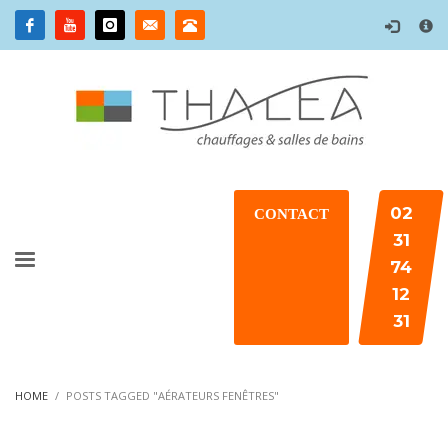
×
02
CONTACT
31
74
12
31
HOME
POSTS TAGGED "AÉRATEURS FENÊTRES"