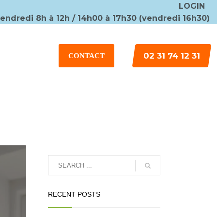
LOGIN
vendredi 8h à 12h / 14h00 à 17h30 (vendredi 16h30)
×
02 31 74 12 31
CONTACT
RECENT POSTS